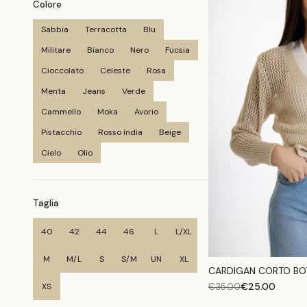
Colore
Sabbia
Terracotta
Blu
Militare
Bianco
Nero
Fucsia
Cioccolato
Celeste
Rosa
Menta
Jeans
Verde
Cammello
Moka
Avorio
Pistacchio
Rosso india
Beige
Cielo
Olio
Taglia
40
42
44
46
L
L/XL
M
M/L
S
S/M
UN
XL
CARDIGAN CORTO BO
€
25.00
XS
€
35.00