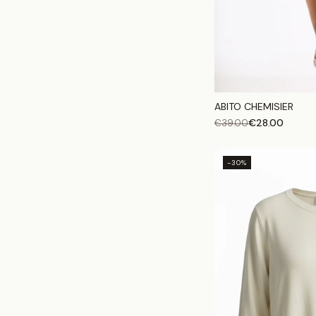
ABITO CHEMISIER
€
28.00
€
39.00
-30%