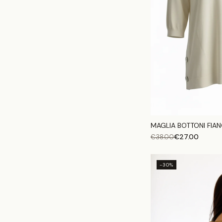
MAGLIA BOTTONI FIAN
€
27.00
€
38.00
-30%