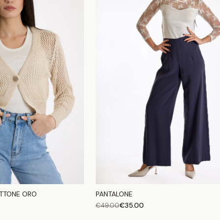
TTONE ORO
PANTALONE
€
35.00
€
49.00