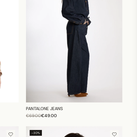
PANTALONE JEANS
€
49.00
€
69.00
-30%