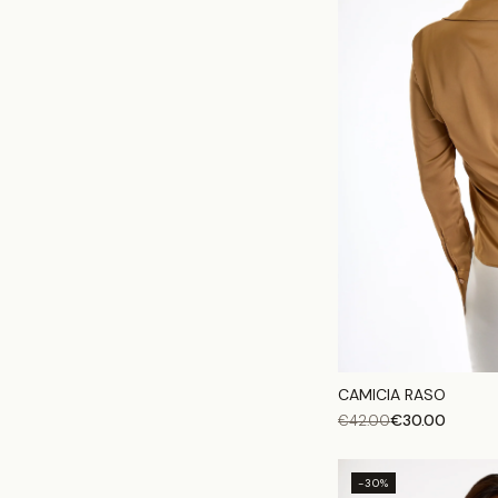
CAMICIA RASO
€
30.00
€
42.00
-30%