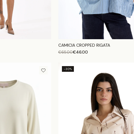
CAMICIA CROPPED RIGATA
€
46.00
€
65.00
-30%