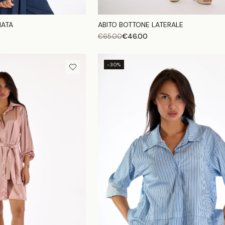
IATA
ABITO BOTTONE LATERALE
€
46.00
€
65.00
-30%