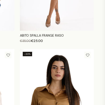
ABITO SPALLA FRANGE RASO
€
25.00
€
35.00
-30%