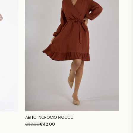
ABITO INCROCIO FIOCCO
€
42.00
€
59.00