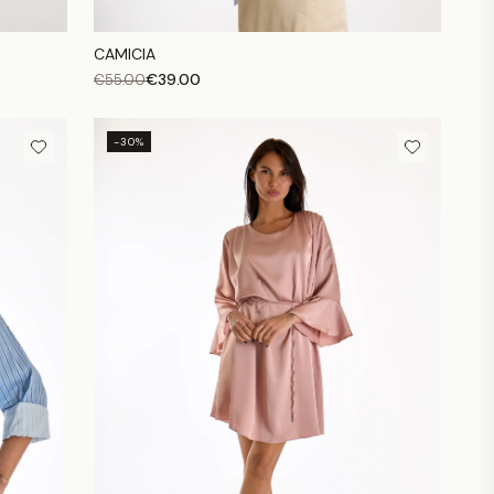
CAMICIA
€
39.00
€
55.00
-30%