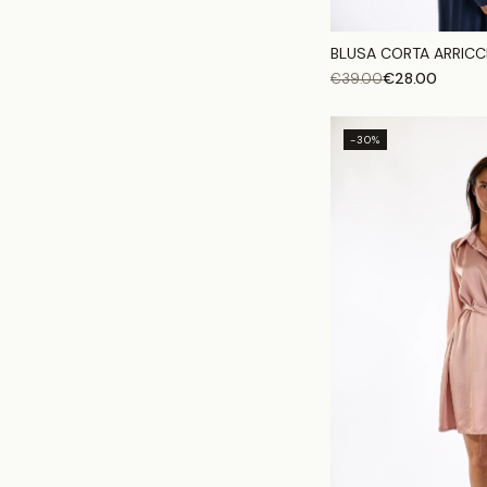
BLUSA CORTA ARRICC
€
28.00
€
39.00
-30%