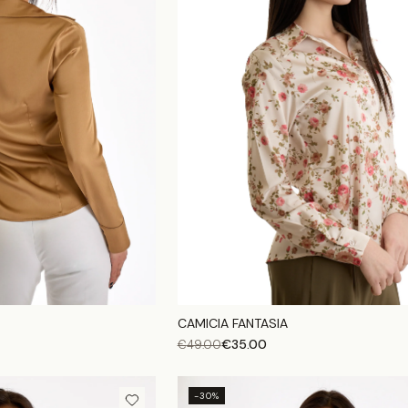
CAMICIA FANTASIA
€
35.00
€
49.00
-30%