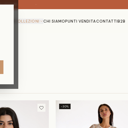
·
EZIONE
HOME
COLLEZIONI
CHI SIAMO
PUNTI VENDITA
CONTATTI
B2B
-30%