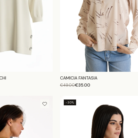
CHI
CAMICIA FANTASIA
€
35.00
€
49.00
-30%