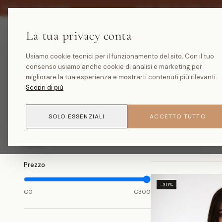
·
TTA LA COLLEZIONE
SALDI -30% SU TUTTA LA COLL
La tua privacy conta
Usiamo cookie tecnici per il funzionamento del sito. Con il tuo
consenso usiamo anche cookie di analisi e marketing per
HOME
/
COLLEZIONI
migliorare la tua esperienza e mostrarti contenuti più rilevanti.
Tutti i prodotti
Scopri di più
SOLO ESSENZIALI
ACCETTO TUTTO
71
prodotti
FILTRI
Prezzo
-30%
€
0
€
300