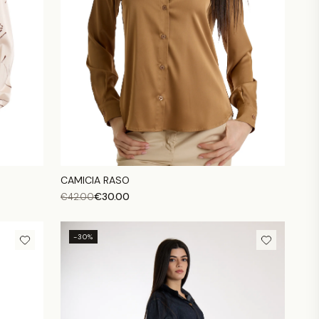
CAMICIA RASO
€
30.00
€
42.00
-30%