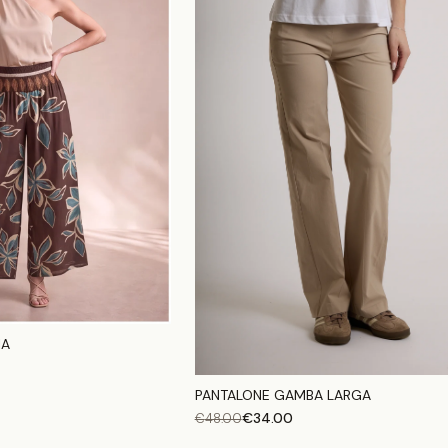
IA
PANTALONE GAMBA LARGA
€
34.00
€
48.00