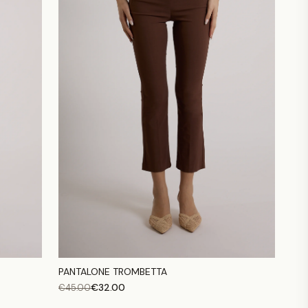
PANTALONE TROMBETTA
€
32.00
€
45.00