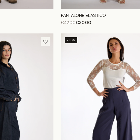
PANTALONE ELASTICO
€
30.00
€
42.00
-30%