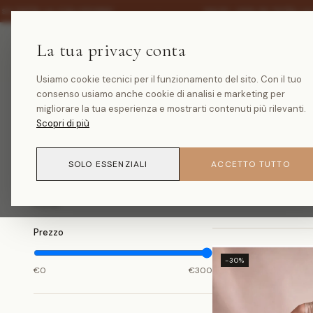
·
U TUTTA LA COLLEZIONE
SALDI -30% SU TUTTA LA 
La tua privacy conta
Usiamo cookie tecnici per il funzionamento del sito. Con il tuo
consenso usiamo anche cookie di analisi e marketing per
HOME
/
COLLEZIONI
/
PANTALONI
migliorare la tua esperienza e mostrarti contenuti più rilevanti.
Pantaloni
Scopri di più
SOLO ESSENZIALI
ACCETTO TUTTO
8
prodotti
FILTRI
Prezzo
-30%
€
0
€
300