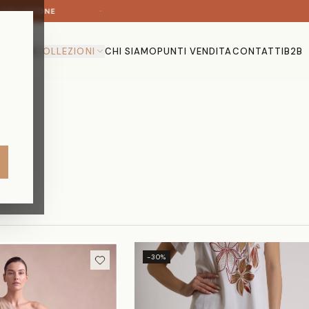
·
COLLEZIONE
HOME
COLLEZIONI
CHI SIAMO
PUNTI VENDITA
CONTATTI
B2B
-30%