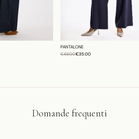
PANTALONE
€
35.00
€
49.00
Domande frequenti