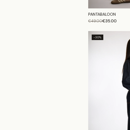
PANTABALOON
€
35.00
€
49.00
-30%