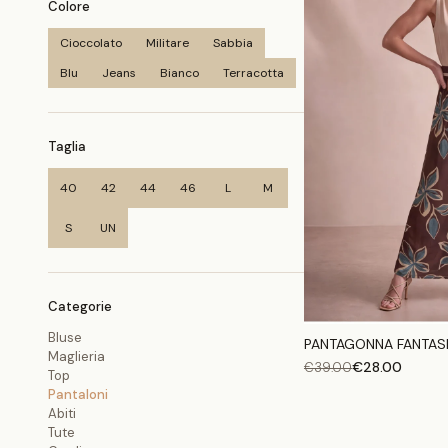
Colore
Cioccolato
Militare
Sabbia
Blu
Jeans
Bianco
Terracotta
Taglia
40
42
44
46
L
M
S
UN
Categorie
Bluse
PANTAGONNA FANTAS
Maglieria
€
28.00
€
39.00
Top
Pantaloni
Abiti
Tute