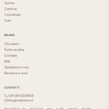
Gonne
Camicie
Coordinati
Tute
BRAND
Chi siamo
Punti vendita
Contatti
B2B
Spedizioni e resi
Recesso e reso
CONTATTI
+39 081 6339925
info@indomina.it
PAGAMENTI:
VISA
MASTERCARD
AMEX
KLARNA
MAESTRO
UNIONPAY