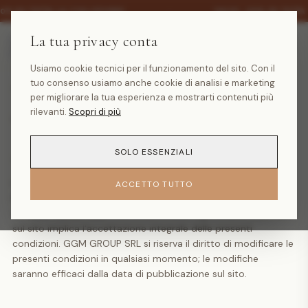
·
0% SU TUTTA LA COLLEZIONE
SALDI -30% SU TUTTA
La tua privacy conta
Usiamo cookie tecnici per il funzionamento del sito. Con il
tuo consenso usiamo anche cookie di analisi e marketing
Termini e condizioni
per migliorare la tua esperienza e mostrarti contenuti più
rilevanti.
Scopri di più
Ultimo aggiornamento: maggio 2026
SOLO ESSENZIALI
1. Generalità
Le presenti Condizioni Generali di Vendita regolano l'offerta e
ACCETTO TUTTO
la vendita dei prodotti sul sito web www.indomina.it gestito
da
GGM GROUP SRL
, P.IVA 10335451216. Ogni ordine effettuato
sul sito implica l'accettazione integrale delle presenti
condizioni. GGM GROUP SRL si riserva il diritto di modificare le
presenti condizioni in qualsiasi momento; le modifiche
saranno efficaci dalla data di pubblicazione sul sito.